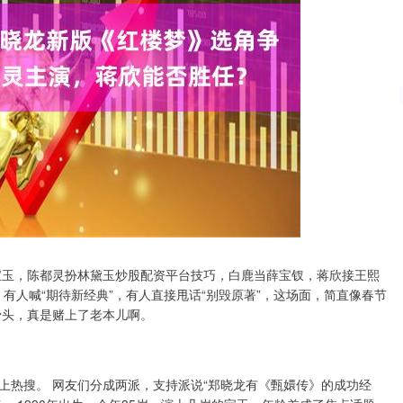
宝玉，陈都灵扮林黛玉炒股配资平台技巧，白鹿当薛宝钗，蒋欣接王熙
闹。 有人喊“期待新经典”，有人直接甩话“别毁原著”，这场面，简直像春节
骨头，真是赌上了老本儿啊。
登上热搜。 网友们分成两派，支持派说“郑晓龙有《甄嬛传》的成功经