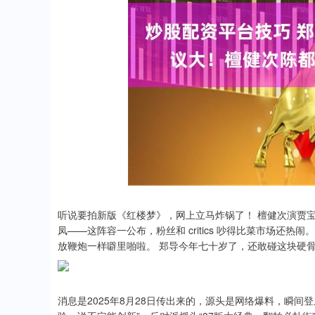
听说要拍新版《红楼梦》，网上立马炸锅了！ 檀健次演贾
凤——这阵容一公布，粉丝和 critics 吵得比菜市场还热
放鞭炮一样噼里啪啦。 郑导今年七十岁了，还敢碰这块硬
消息是2025年8月28日传出来的，源头是网络爆料，瞬间