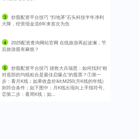
3
​炒股配资平台技巧 “扫地茅”石头科技半年净利
大降，经营现金流6年来首次为负
4
​2025配资查询网站官网 在线旅游再起波澜，节
后旅游股有麻烦？
5
​炒股配资平台技巧 拯救大兵瑞恩：如何找到“相
对底部的均线粘合是最佳启爆点”的股票？①第一
步：看月K线；如果收盘价&lt;M250(月K线的年线)
则符合条件；如下图中；月K线出现向上手指符号。
②第二步：看周K线；如...