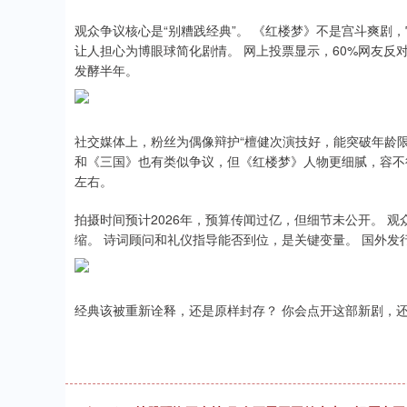
观众争议核心是“别糟践经典”。 《红楼梦》不是宫斗爽剧
让人担心为博眼球简化剧情。 网上投票显示，60%网友反
发酵半年。
社交媒体上，粉丝为偶像辩护“檀健次演技好，能突破年龄限
和《三国》也有类似争议，但《红楼梦》人物更细腻，容不得
左右。
拍摄时间预计2026年，预算传闻过亿，但细节未公开。 
缩。 诗词顾问和礼仪指导能否到位，是关键变量。 国外
经典该被重新诠释，还是原样封存？ 你会点开这部新剧，