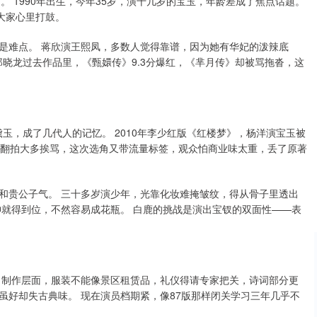
”。 1990年出生，今年35岁，演十几岁的宝玉，年龄差成了焦点话题。
大家心里打鼓。
是难点。 蒋欣演王熙凤，多数人觉得靠谱，因为她有华妃的泼辣底
郑晓龙过去作品里，《甄嬛传》9.3分爆红，《芈月传》却被骂拖沓，这
黛玉，成了几代人的记忆。 2010年李少红版《红楼梦》，杨洋演宝玉被
 历史翻拍大多挨骂，这次选角又带流量标签，观众怕商业味太重，丢了原著
和贵公子气。 三十多岁演少年，光靠化妆难掩皱纹，得从骨子里透出
神就得到位，不然容易成花瓶。 白鹿的挑战是演出宝钗的双面性——表
 制作层面，服装不能像景区租赁品，礼仪得请专家把关，诗词部分更
质虽好却失古典味。 现在演员档期紧，像87版那样闭关学习三年几乎不