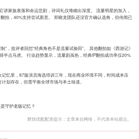
，它讲家族衰落和命运悲剧，诗词礼仪堆砌出深度。 流量明星的加入，
对翻拍，40%支持尝试新意。 郑晓龙团队还没官方确认选角，但传闻已
制”，批评者回怼“经典角色不是流量试验田”。 其他翻拍如《西游记》
半点马虎。 行业趋势显示，流量剧虽热，经典IP翻拍成功率仅20%
观众记忆里，87版演员海选培训三年，现在商业环境不同，时间成本压
发行计划存在，但需平衡全球市场与本土味道。
还是守护老版记忆？
辉煌优配配资提示：文章来自网络，不代表本站观点。