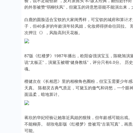
验，说不定能创新”，反对派摇头“87版太经典，翻拍必扑街
的外形被赞“弱柳扶风”，但黛玉的诗意愁容能不能演出来，
白鹿的圆脸适合宝钗的大家闺秀样，可宝钗的城府和算计才
子，但40多岁的年龄演年轻凤姐，化妆师得拼命往回拉。 
次押注《》，风险高到天花板。
87版《红楼梦》1987年播出，欧阳奋强演宝玉，陈晓旭演
说“太板正”，演黛玉被嘲“健身教练”，评分只有6.0分。
魂。
檀健次在《长相思》里的相柳角色圈粉，但宝玉需要少年感
天真。 陈都灵古典气质足，可黛玉的傲气和诗愁，一个眼
面温柔，暗地算计。
蒋欣的华妃经验让她靠近凤姐的狠辣，但年龄感可能出戏。
不能糊弄。 胡玫电影版《红楼梦》曾被骂“古装写真”，画
可能。