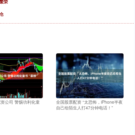
繁荣
仓
资公司 警惕功利化童
全国股票配资 “太恐怖，iPhone半夜
自己给陌生人打47分钟电话！”