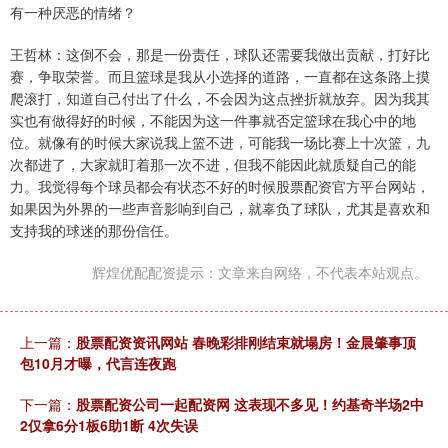
有一种厌恶的情绪？
王哲林：这倒不会，那是一份责任，球队还需要我做出贡献，打好比
赛，争取荣誉。而且篮球是我从小选择的道路，一直都在这条路上摸
爬滚打，知道自己付出了什么，不会因为这点挫折就放弃。因为我其
实也有做得好的时候，不能因为这一件事就否定篮球在我心中的地
位。就像有的时候大家说我上篮不进，可能我一场比赛上十次篮，九
次都进了，大家就盯着那一次不进，但我不能因此就质疑自己的能
力。我觉得每个球员都会有状态不好的时候股票配资官方平台网站，
如果因为外界的一些声音影响到自己，就辜负了球队，尤其是喜欢和
支持我的球迷的那份信任。
辉煌优配配资提示：文章来自网络，不代表本站观点。
上一篇：
股票配资资讯网站 春晚彩排刚结束就塌房！金晨肇事顶
包10月才曝，代言连夜跑
下一篇：
股票配资公司一起配资网 这表现不多见！约基奇半场2中
2仅拿6分1板6助1断 4次失误