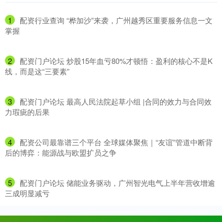
1
​配资行业查询 “桦加沙”来袭，广州越秀区重要服务信息一文
掌握
2
​配资门户论坛 炒股15年血亏80%才顿悟：盈利的核心不是K
线，而是这“三要素”
3
​配资门户论坛 最高人民法院起草小组 |合同的效力与合同效
力瑕疵的后果
4
​配资公司最靠谱三个平台 全球媒体聚焦｜“友谊”管道中断背
后的博弈：能源战与欧盟扩员之争
5
​配资门户论坛 储能业务驱动，广州智光电气上半年营收增逾
三成明显减亏