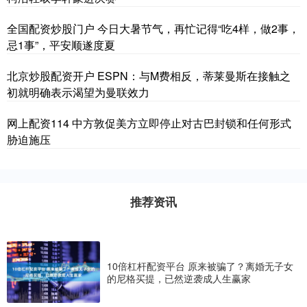
全国配资炒股门户 今日大暑节气，再忙记得“吃4样，做2事，
忌1事”，平安顺遂度夏
北京炒股配资开户 ESPN：与M费相反，蒂莱曼斯在接触之
初就明确表示渴望为曼联效力
网上配资114 中方敦促美方立即停止对古巴封锁和任何形式
胁迫施压
推荐资讯
10倍杠杆配资平台 原来被骗了？离婚无子女
的尼格买提，已然逆袭成人生赢家