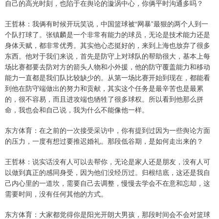
自己的高光时刻，也陷于在舆论的漩涡中心，你俩平时沟通多吗？
王哲林：我俩有时候开玩笑说，中国篮球被“网暴”最狠的两个人到一
个队打球了。张镇麟是一个非常有能力的球员，无论是技术能力还是
身体天赋，都非常优秀。其实他心态挺好的，来到上海也放弃了很多
东西。他对于我们来说，首先是防守上对球队的帮助很大，基本上每
场比赛都要去防对方的箭头人物和小外援，他的防守覆盖能力和移动
能力一直都是我们队比较缺少的。从第一场比赛开始到现在，都能看
到他在防守端做出的努力和贡献，其实这个任务是最辛苦也是最累
的，很不容易，而且进攻端也牺牲了很多球权。所以看到他那么拼
命，我也会和自己说，我为什么不能像他一样。
东方体育：在之前的一次接受采访中，你有提到过因为一些舆论方面
的压力，一度有想过要推迟婚礼。那段低谷期，是如何走出来的？
王哲林：说实话没有人可以去帮你，无论是家人还是朋友，没有人可
以做到真正的感同身受，因为他们没经历过。归根结底，这还是我自
己内心里的一道坎，需要自己去调整，慢慢去学会不在意和忘却，这
需要时间，没有任何其他的方式。
东方体育：大家都觉得你是阳光开朗大男孩，那段时间会不会对篮球